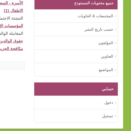
جميع محتويات المستودع
الأسرة - السعود
الاطفال (1)
المجتمعات & الحاويات
التنشئة الاجتماع
المؤسسات الإصل
حسب تاريخ النشر
المعاملة الوالدية
حقوق الوالدين (
المؤلفون
مكافحة الجريمة
العناوين
المواضيع
حسابي
دخول
تسجيل