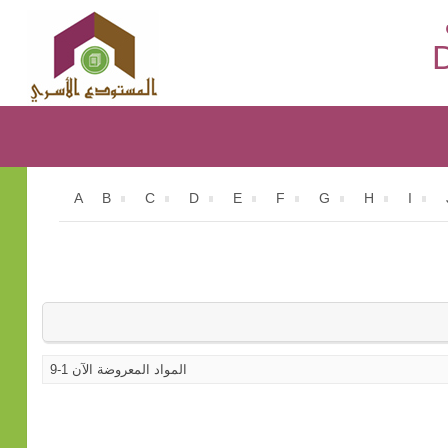
D
A
B
C
D
E
F
G
H
I
المواد المعروضة الآن 1-9