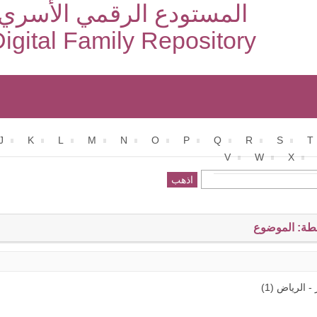
المستودع الرقمي الأسري
igital Family Repository
J
K
L
M
N
O
P
Q
R
S
T
V
W
X
طة: الموضوع
- الرياض (1)