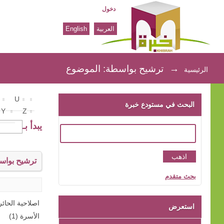
دخول
العربية
English
ترشيح بواسطة: الموضوع
→
ترشيح بواسطة: الموضوع
الرئيسية
U
البحث في مستودع خبرة
Y
Z
يبدأ بـ
ترشيح بواس
بحث متقدم
اصلاحية الحائر 
استعرض
الأسرة (1)