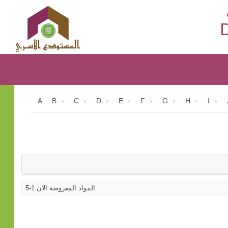
D
A
B
C
D
E
F
G
H
I
المواد المعروضة الآن 1-5