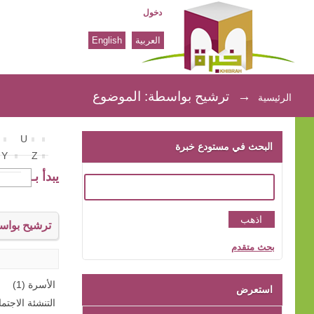
دخول
العربية
English
ترشيح بواسطة: الموضوع
→
ترشيح بواسطة: الموضوع
الرئيسية
U
البحث في مستودع خبرة
Y
Z
يبدأ بـ
ترشيح بواس
بحث متقدم
الأسرة (1)
استعرض
التنشئة الاجتماع