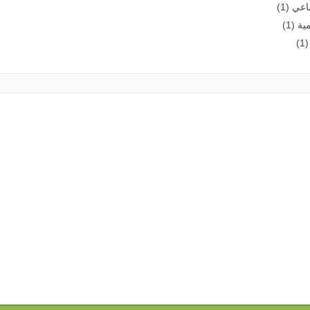
عي (1)
ة (1)
)