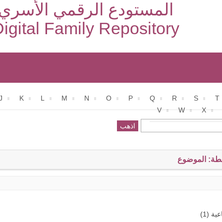
المستودع الرقمي الأسري
igital Family Repository
J
K
L
M
N
O
P
Q
R
S
T
V
W
X
طة: الموضوع
ية (1)