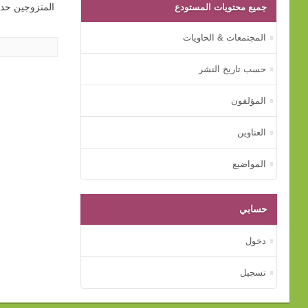
جميع محتويات المستودع
المتزوجين حديثا
المجتمعات & الحاويات
حسب تاريخ النشر
المؤلفون
العناوين
المواضيع
حسابي
دخول
تسجيل