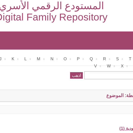
المستودع الرقمي الأسري
igital Family Repository
J
K
L
M
N
O
P
Q
R
S
T
V
W
X
طة: الموضوع
ية (1)