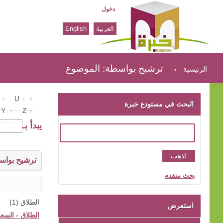
دخول
العربية
English
ترشيح بواسطة: الموضوع
→
ترشيح بواسطة: الموضوع
الرئيسية
U
البحث في مستودع خبرة
Y
Z
يبدأ بـ
ترشيح بواس
بحث متقدم
الطلاق (1)
استعرض
الطلاق - السعود