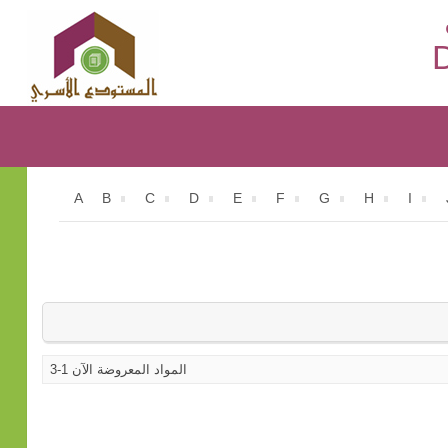
D
A
B
C
D
E
F
G
H
I
المواد المعروضة الآن 1-3